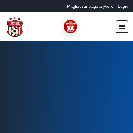
Mitgliedsantrag
easyVerein Login