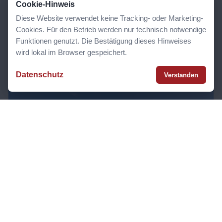
Cookie-Hinweis
Sommerwetter für packende Duelle, gute Laune
Diese Website verwendet keine Tracking- oder Marketing-
und ein starkes Vereinsfest.
Cookies. Für den Betrieb werden nur technisch notwendige
Funktionen genutzt. Die Bestätigung dieses Hinweises
Artikel lesen
wird lokal im Browser gespeichert.
Datenschutz
Verstanden